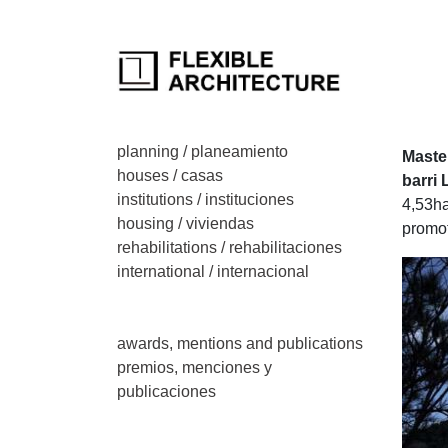
flexiblearchitecture
planning / planeamiento
Po
Master
houses / casas
barri 
institutions / instituciones
4,53ha
housing / viviendas
promot
rehabilitations / rehabilitaciones
international / internacional
awards, mentions and publications
premios, menciones y
publicaciones