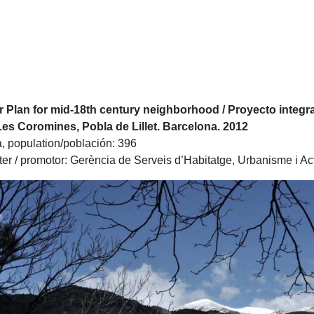
bla de Lillet
 Plan for mid-18th century neighborhood / Proyecto integral
Les Coromines, Pobla de Lillet. Barcelona. 2012
, population/población: 396
er / promotor: Gerència de Serveis d’Habitatge, Urbanisme i Ac